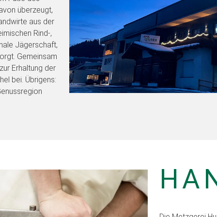
davon überzeugt,
ndwirte aus der
eimischen Rind-,
nale Jägerschaft,
rsorgt. Gemeinsam
zur Erhaltung der
el bei. Übrigens:
Genussregion
HA
Die Metzgerei Hu