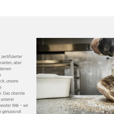
zertifizierter
ranten, aber
dernen
n
eck, unsere
s
e. Das oberste
n unserer
ster Willi – wir
n genussvoll