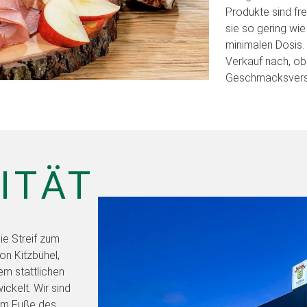
Produkte sind fr
sie so gering wie
minimalen Dosis.
Verkauf nach, ob
Geschmacksverst
ITÄT
ie Streif zum
n Kitzbühel,
em stattlichen
ckelt. Wir sind
 am Fuße des