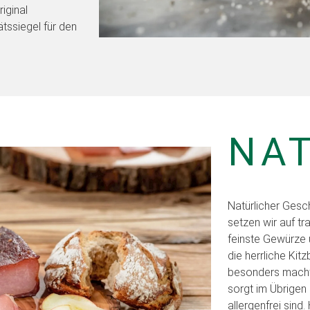
iginal
tssiegel für den
NAT
Natürlicher Gesc
setzen wir auf tr
feinste Gewürze 
die herrliche Kit
besonders macht.
sorgt im Übrigen 
allergenfrei sind.