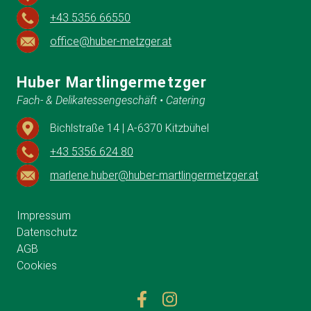
+43 5356 66550
office@huber-metzger.at
Huber Martlingermetzger
Fach- & Delikatessengeschäft • Catering
Bichlstraße 14 | A-6370 Kitzbühel
+43 5356 624 80
marlene.huber@huber-martlingermetzger.at
Impressum
Datenschutz
AGB
Cookies